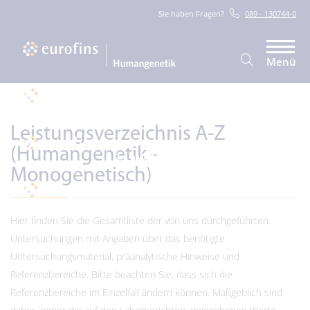
Sie haben Fragen?
089 - 130744-0
Menü
Leistungsverzeichnis A-Z
(Humangenetik -
Monogenetisch)
Hier finden Sie die Gesamtliste der von uns durchgeführten
Untersuchungen mit Angaben über das benötigte
Untersuchungsmaterial, präanalytische Hinweise und
Referenzbereiche. Bitte beachten Sie, dass sich die
Referenzbereiche im Einzelfall ändern können. Maßgeblich sind