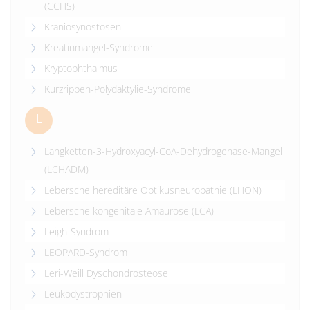
(CCHS)
Kraniosynostosen
Kreatinmangel-Syndrome
Kryptophthalmus
Kurzrippen-Polydaktylie-Syndrome
L
Langketten-3-Hydroxyacyl-CoA-Dehydrogenase-Mangel
(LCHADM)
Lebersche hereditäre Optikusneuropathie (LHON)
Lebersche kongenitale Amaurose (LCA)
Leigh-Syndrom
LEOPARD-Syndrom
Leri-Weill Dyschondrosteose
Leukodystrophien