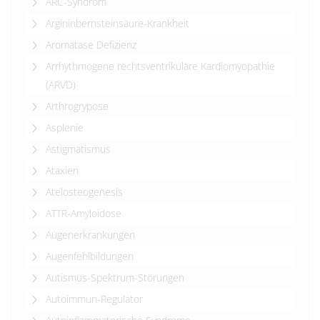
ARC-Syndrom
Argininbernsteinsäure-Krankheit
Aromatase Defizienz
Arrhythmogene rechtsventrikuläre Kardiomyopathie
(ARVD)
Arthrogrypose
Asplenie
Astigmatismus
Ataxien
Atelosteogenesis
ATTR-Amyloidose
Augenerkrankungen
Augenfehlbildungen
Autismus-Spektrum-Störungen
Autoimmun-Regulator