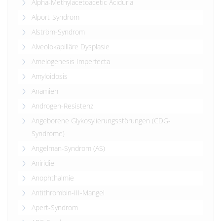
Alpha-Methylacetoacetic Aciduria
Alport-Syndrom
Alström-Syndrom
Alveolokapilläre Dysplasie
Amelogenesis Imperfecta
Amyloidosis
Anämien
Androgen-Resistenz
Angeborene Glykosylierungsstörungen (CDG-
Syndrome)
Angelman-Syndrom (AS)
Aniridie
Anophthalmie
Antithrombin-III-Mangel
Apert-Syndrom