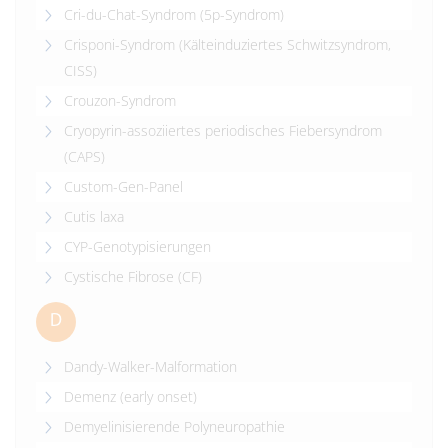
Cri-du-Chat-Syndrom (5p-Syndrom)
Crisponi-Syndrom (Kälteinduziertes Schwitzsyndrom,
CISS)
Crouzon-Syndrom
Cryopyrin-assoziiertes periodisches Fiebersyndrom
(CAPS)
Custom-Gen-Panel
Cutis laxa
CYP-Genotypisierungen
Cystische Fibrose (CF)
D
Dandy-Walker-Malformation
Demenz (early onset)
Demyelinisierende Polyneuropathie