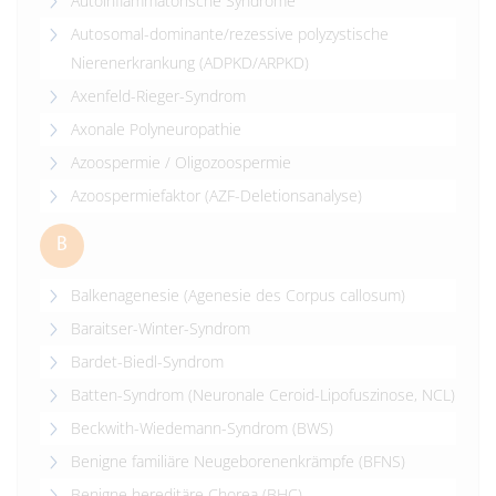
Autoinflammatorische Syndrome
Autosomal-dominante/rezessive polyzystische
Nierenerkrankung (ADPKD/ARPKD)
Axenfeld-Rieger-Syndrom
Axonale Polyneuropathie
Azoospermie / Oligozoospermie
Azoospermiefaktor (AZF-Deletionsanalyse)
B
Balkenagenesie (Agenesie des Corpus callosum)
Baraitser-Winter-Syndrom
Bardet-Biedl-Syndrom
Batten-Syndrom (Neuronale Ceroid-Lipofuszinose, NCL)
Beckwith-Wiedemann-Syndrom (BWS)
Benigne familiäre Neugeborenenkrämpfe (BFNS)
Benigne hereditäre Chorea (BHC)