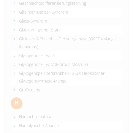
Geschlechtsdifferenzierungsstörung
Gitelman/Bartter-Syndrom
Glass-Syndrom
Glaukom (grüner Star)
Glukose-6-Phosphat-Dehydrogenase (G6PD)-Mangel
(Favismus)
Glykogenose Typ Ia
Glykogenose Typ V (Morbus McArdle)
Glykogenspeicherkrankheit (GSD; Hepatischer
Glykogensynthase-Mangel)
Großwuchs
H
Hämochromatose
Hämolytische Anämie