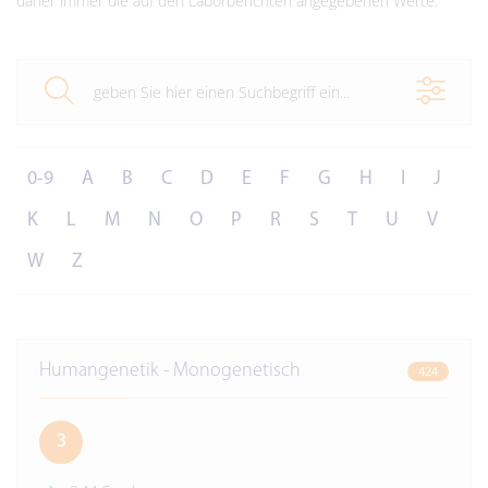
daher immer die auf den Laborberichten angegebenen Werte.
0-9
A
B
C
D
E
F
G
H
I
J
K
L
M
N
O
P
R
S
T
U
V
W
Z
Humangenetik - Monogenetisch
424
3