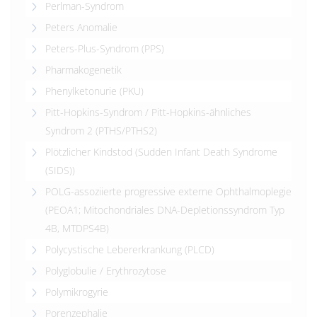
Perlman-Syndrom
Peters Anomalie
Peters-Plus-Syndrom (PPS)
Pharmakogenetik
Phenylketonurie (PKU)
Pitt-Hopkins-Syndrom / Pitt-Hopkins-ähnliches
Syndrom 2 (PTHS/PTHS2)
Plötzlicher Kindstod (Sudden Infant Death Syndrome
(SIDS))
POLG-assoziierte progressive externe Ophthalmoplegie
(PEOA1; Mitochondriales DNA-Depletionssyndrom Typ
4B, MTDPS4B)
Polycystische Lebererkrankung (PLCD)
Polyglobulie / Erythrozytose
Polymikrogyrie
Porenzephalie