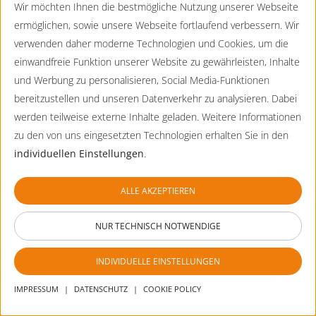
durch
Wir möchten Ihnen die bestmögliche Nutzung unserer Webseite
Small Fiber Neuropathie
die
ermöglichen, sowie unsere Webseite fortlaufend verbessern. Wir
Optionen
Smith-Lemli-Opitz-Syndrom
zu
verwenden daher moderne Technologien und Cookies, um die
navigieren.
Smith-Magenis-Syndrom
einwandfreie Funktion unserer Website zu gewährleisten, Inhalte
ESC
lehnt
SMMCI-Syndrom
und Werbung zu personalisieren, Social Media-Funktionen
alle
bereitzustellen und unseren Datenverkehr zu analysieren. Dabei
Sotos-Syndrom
Cookies
ab.
werden teilweise externe Inhalte geladen. Weitere Informationen
Spastische Paraplegien (SPG/HSP)
zu den von uns eingesetzten Technologien erhalten Sie in den
Spermatogenese-Störungen
individuellen Einstellungen
.
Spinale Muskelatrophie (SMA)
Spondylokostale Dysostosis
ALLE AKZEPTIEREN
SRY-Geschlechtsbestimmung
NUR TECHNISCH NOTWENDIGE
STAR-Syndrom, (Syndaktylie, Telecanthus, Anogenital-
und Renal-Fehlbildungen)
INDIVIDUELLE EINSTELLUNGEN
Startle-Syndrom
Stickler-Syndrom
IMPRESSUM
|
DATENSCHUTZ
|
COOKIE POLICY
Stoffwechselstörungen und seltene endokrinologische