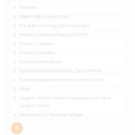
Porphyrie
Prader-Willi-Syndrom (PWS)
Pränatale Screening-Untersuchungen
Primäre Ovarialinsuffizienz (POI/POF)
Protein C-Defizienz
Protein S-Defizienz
Pseudoachondroplasie
Pseudohypoaldosteronismus Typ 1 (PHA1A)
Pseudohypoparathyreoidismus (Pseudo-PHP)
Ptosis
Pyogene Arthritis-Pyoderma gangraenosum-Akne-
Syndrom (PAPA)
Pyridoxamine 5-Phosphat–Mangel
R