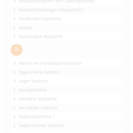
Muskeldystrophien vom Gliedergürteltyp
Muskelerkrankungen (Myopathien)
Myofibrilläre Myopathie
Myopie
Myotubuläre Myopathie
N
Nächtliche Frontallappenepilepsie
Nagel-Patella-Syndrom
Nager-Syndrom
Nanophthalmie
Nemaline Myopathie
Neonataler Diabetes
Nephronophthise 1
Nephrotisches Syndrom