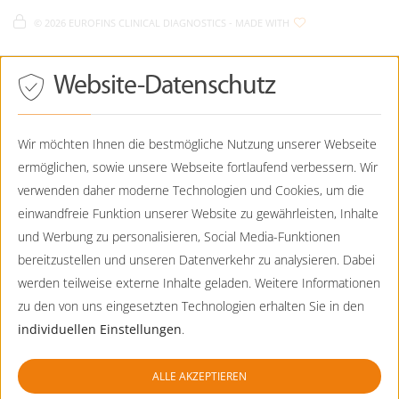
Eurofins Humangenetik - Cookie Policy
089 - 130744-0
©
2026 EUROFINS CLINICAL DIAGNOSTICS
- MADE WITH
089 - 130744-99
Eurofins Humangenetik - Sitemap
Humangenetik@CTDE.EurofinsEU.com
Drücken
Website-Datenschutz
Eurofins Humangenetik
Sie
Tab,
Viktoriastraße 3b
um
D-
86150
Augsburg
durch
Wir möchten Ihnen die bestmögliche Nutzung unserer Webseite
die
ermöglichen, sowie unsere Webseite fortlaufend verbessern. Wir
0821 - 7898-5042
Optionen
zu
0821-7898-5001
verwenden daher moderne Technologien und Cookies, um die
navigieren.
Humangenetik.Augsburg@CTDE.EurofinsEU.com
einwandfreie Funktion unserer Website zu gewährleisten, Inhalte
ESC
lehnt
und Werbung zu personalisieren, Social Media-Funktionen
Eurofins Humangenetik
alle
bereitzustellen und unseren Datenverkehr zu analysieren. Dabei
Lochhamer Straße 15
Cookies
ab.
D-
82152
Planegg
werden teilweise externe Inhalte geladen. Weitere Informationen
zu den von uns eingesetzten Technologien erhalten Sie in den
089 - 23237356-550
individuellen Einstellungen
.
089 - 23237356-90
Humangenetik@CTDE.EurofinsEU.com
ALLE AKZEPTIEREN
Eurofins Humangenetik