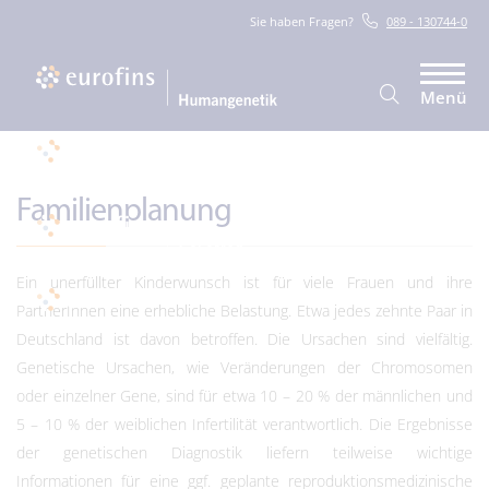
Sie haben Fragen?
089 - 130744-0
Menü
Familienplanung
Ein unerfüllter Kinderwunsch ist für viele Frauen und ihre
PartnerInnen eine erhebliche Belastung. Etwa jedes zehnte Paar in
Deutschland ist davon betroffen. Die Ursachen sind vielfältig.
Genetische Ursachen, wie Veränderungen der Chromosomen
oder einzelner Gene, sind für etwa 10 – 20 % der männlichen und
5 – 10 % der weiblichen Infertilität verantwortlich. Die Ergebnisse
der genetischen Diagnostik liefern teilweise wichtige
Informationen für eine ggf. geplante reproduktionsmedizinische