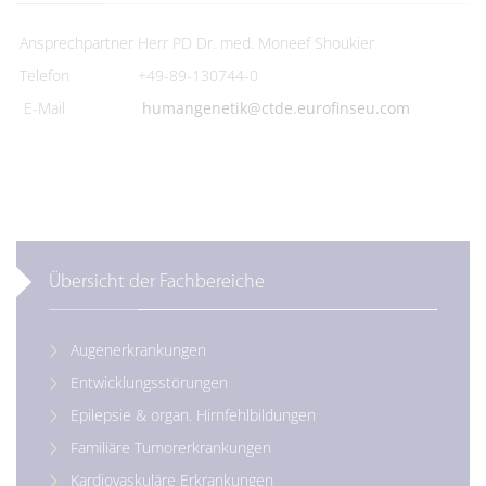
Ansprechpartner
Herr PD Dr. med. Moneef Shoukier
Telefon
+49-89-130744-0
E-Mail
humangenetik@ctde.eurofinseu.com
Übersicht der Fachbereiche
Augenerkrankungen
Entwicklungsstörungen
Epilepsie & organ. Hirnfehlbildungen
Familiäre Tumorerkrankungen
Kardiovaskuläre Erkrankungen