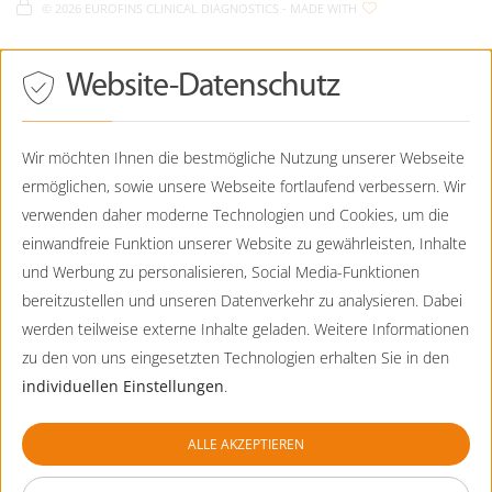
Eurofins Humangenetik - Cookie Policy
089 - 23237356-550
©
2026 EUROFINS CLINICAL DIAGNOSTICS
- MADE WITH
089 - 23237356-90
Eurofins Humangenetik - Sitemap
Humangenetik@CTDE.EurofinsEU.com
Drücken
Website-Datenschutz
Eurofins Humangenetik
Sie
Tab,
Aiblingerstraße 8
um
D-
80639
München
durch
Wir möchten Ihnen die bestmögliche Nutzung unserer Webseite
die
ermöglichen, sowie unsere Webseite fortlaufend verbessern. Wir
089 - 130744-0
Optionen
zu
089 - 130744-99
verwenden daher moderne Technologien und Cookies, um die
navigieren.
Praenatalmedizin@CTDE.EurofinsEU.com
einwandfreie Funktion unserer Website zu gewährleisten, Inhalte
ESC
lehnt
und Werbung zu personalisieren, Social Media-Funktionen
Eurofins Humangenetik
alle
bereitzustellen und unseren Datenverkehr zu analysieren. Dabei
Viktoriastraße 3b
Cookies
ab.
D-
86150
Augsburg
werden teilweise externe Inhalte geladen. Weitere Informationen
zu den von uns eingesetzten Technologien erhalten Sie in den
0821 - 7898-5042
individuellen Einstellungen
.
0821-7898-5001
Humangenetik.Augsburg@CTDE.EurofinsEU.com
ALLE AKZEPTIEREN
Eurofins Humangenetik
Friends Tower I / Friedenheimer Brücke 19