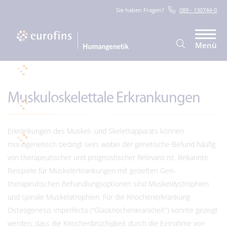
Sie haben Fragen?
089 - 130744-0
Menü
Muskuloskelettale Erkrankungen
Erkrankungen des Muskel- und Skelettapparats können
monogenetisch bedingt sein, wobei der genetische Befund häufig
von therapeutischer und prognostischer Relevanz ist. Bekannte
Beispiele für Muskelerkrankungen mit gezielten Gen-
therapeutischen Behandlungsoptionen sind Muskeldystrophien
und spinale Muskelatrophien. Für die Knochenerkrankung
Osteogenesis imperfecta ("Glasknochenkrankheit") konnte gezeigt
werden, dass die Knochenbrüchigkeit durch die Einnahme von