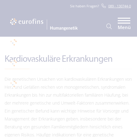
Sie haben Fragen?
089 - 130744-0
Menü
Kardiovaskuläre Erkrankungen
Die genetischen Ursachen von kardiovaskulären Erkrankungen von
Herz und Gefäßen reichen von monogenetischen, syndromalen
Erkrankungen bis hin zur multifaktoriellen familiären Häufung, bei
der mehrere genetische und Umwelt-Faktoren zusammenwirken.
Ein genetischer Befund kann wichtige Hinweise für Vorsorge und
Management der Erkrankungen geben, insbesondere bei der
Beratung von gesunden Familienmitgliedern hinsichtlich eines
eigenen Risikos. Häufige Indikationen für eine genetische