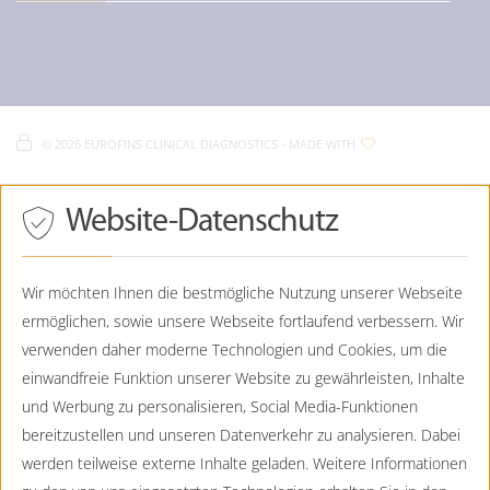
Karriere und Jobs bei Eurofins
Diagnostik / Prävention
Diagnostik / Onkogenetik
Eurofins Humangenetik
Lochhamer Straße 15
Fachbereiche
Eurofins Humangenetik - Impressum
D-
82152
Planegg
Eurofins Humangenetik - Datenschutz
Eurofins Humangenetik - Cookie Policy
089 - 23237356-550
©
2026 EUROFINS CLINICAL DIAGNOSTICS
- MADE WITH
089 - 23237356-90
Eurofins Humangenetik - Sitemap
Humangenetik@CTDE.EurofinsEU.com
Drücken
Website-Datenschutz
Eurofins Humangenetik
Sie
Tab,
Viktoriastraße 3b
um
D-
86150
Augsburg
durch
Wir möchten Ihnen die bestmögliche Nutzung unserer Webseite
die
ermöglichen, sowie unsere Webseite fortlaufend verbessern. Wir
0821 - 7898-5042
Optionen
zu
verwenden daher moderne Technologien und Cookies, um die
0821-7898-5001
navigieren.
Humangenetik.Augsburg@CTDE.EurofinsEU.com
einwandfreie Funktion unserer Website zu gewährleisten, Inhalte
ESC
lehnt
und Werbung zu personalisieren, Social Media-Funktionen
Eurofins Humangenetik
alle
bereitzustellen und unseren Datenverkehr zu analysieren. Dabei
Cookies
Aiblingerstraße 8
ab.
werden teilweise externe Inhalte geladen. Weitere Informationen
D-
80639
München