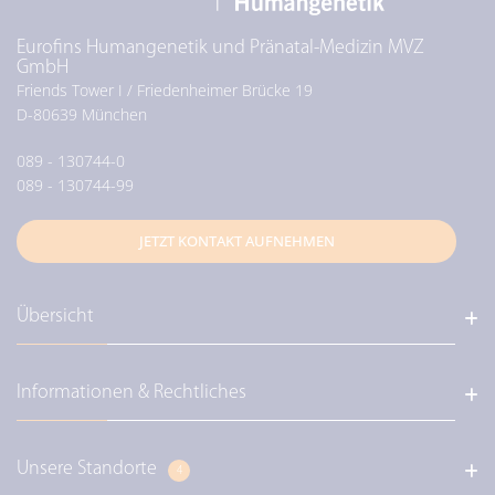
Eurofins Humangenetik und Pränatal-Medizin MVZ
GmbH
Friends Tower I / Friedenheimer Brücke 19
D-
80639
München
089 - 130744-0
089 - 130744-99
JETZT KONTAKT AUFNEHMEN
Übersicht
Informationen & Rechtliches
Über uns / Unser Leitbild
Diagnostik / Genetische Diagnostik
Diagnostik / Pränataldiagnostik
Unsere Standorte
Eurofins Deutschland
4
Diagnostik / Perinatale Diagnostik