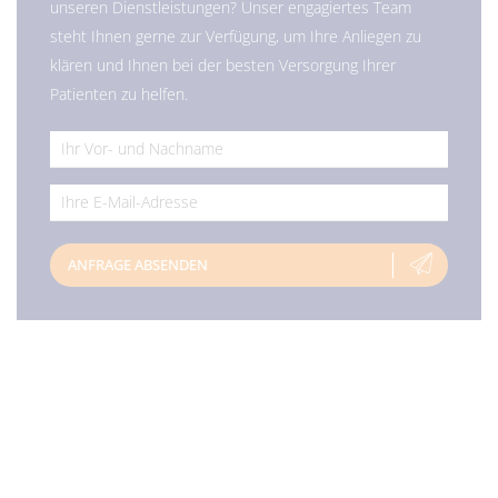
unseren Dienstleistungen? Unser engagiertes Team
steht Ihnen gerne zur Verfügung, um Ihre Anliegen zu
klären und Ihnen bei der besten Versorgung Ihrer
Patienten zu helfen.
*
*
ANFRAGE ABSENDEN