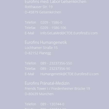
Eurofins med. Labor Gelsenkirchen
Rotthauser Str. 19
D-
45879
Gelsenkirchen
Telefon
0209 - 1586-0
Telefax
0209 - 1586-106
E-Mail
Info.GeLaMed@CTDE.EurofinsEU.com
Eurofins Humangenetik
Lochhamer Straße 15
D-
82152
Planegg
Telefon
089 - 23237356-550
Telefax
089 - 23237356-90
E-Mail
Humangenetik@CTDE.EurofinsEU.com
Eurofins Pränatal-Medizin
Friends Tower I / Friedenheimer Brücke 19
D-
80639
München
Telefon
089 - 130744-0