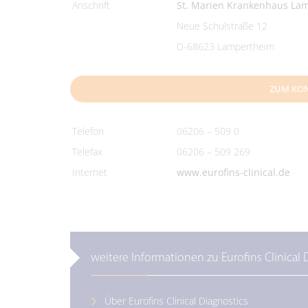
Anschrift
St. Marien Krankenhaus L
Neue Schulstraße 12
D-68623 Lampertheim
ZUM KO
Telefon
06206 – 509 0
Telefax
06206 – 509 269
Internet
www.eurofins-clinical.de
weitere Informationen zu Eurofins Clinical 
Über Eurofins Clinical Diagnostics