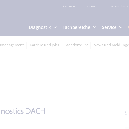
Karriere
Impressum
Datenschutz
Diagnostik
Fachbereiche
Service
tsmanagement
Karriere und Jobs
Standorte
News und Meldung
agnostics DACH
S