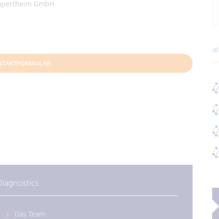
ampertheim GmbH
a
NTAKTFORMULAR
Diagnostics
Das Team