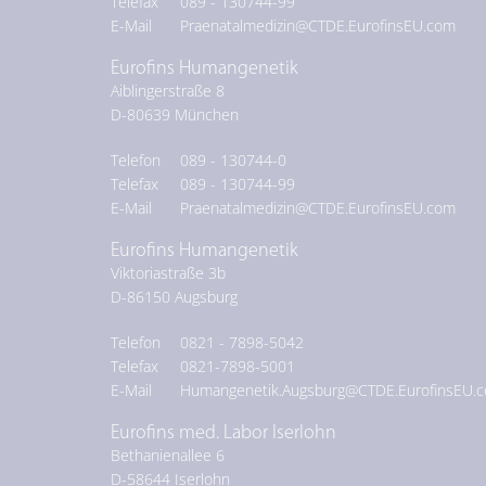
Telefax
089 - 130744-99
E-Mail
Praenatalmedizin@CTDE.EurofinsEU.com
Eurofins Humangenetik
Aiblingerstraße 8
D-
80639
München
Telefon
089 - 130744-0
Telefax
089 - 130744-99
E-Mail
Praenatalmedizin@CTDE.EurofinsEU.com
Eurofins Humangenetik
Viktoriastraße 3b
D-
86150
Augsburg
Telefon
0821 - 7898-5042
Telefax
0821-7898-5001
E-Mail
Humangenetik.Augsburg@CTDE.EurofinsEU.
Eurofins med. Labor Iserlohn
Bethanienallee 6
D-
58644
Iserlohn