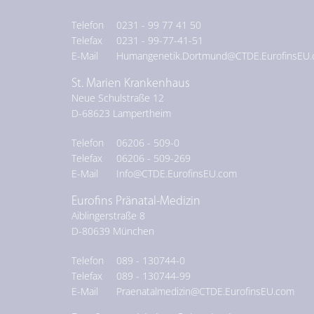
Telefon
0231 - 99 77 41 50
Telefax
0231 - 99-77-41-51
E-Mail
Humangenetik.Dortmund@CTDE.EurofinsEU.co
St. Marien Krankenhaus
Neue Schulstraße 12
D-
68623
Lampertheim
Telefon
06206 - 509-0
Telefax
06206 - 509-269
E-Mail
Info@CTDE.EurofinsEU.com
Eurofins Pränatal-Medizin
Aiblingerstraße 8
D-
80639
München
Telefon
089 - 130744-0
Telefax
089 - 130744-99
E-Mail
Praenatalmedizin@CTDE.EurofinsEU.com