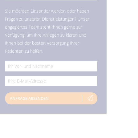
Sie möchten Einsender werden oder haben
Fragen zu unseren Dienstleistungen? Unser
engagiertes Team steht Ihnen gerne zur
Verfügung, um Ihre Anliegen zu klären und
Ihnen bei der besten Versorgung Ihrer
Patienten zu helfen.
*
*
ANFRAGE ABSENDEN