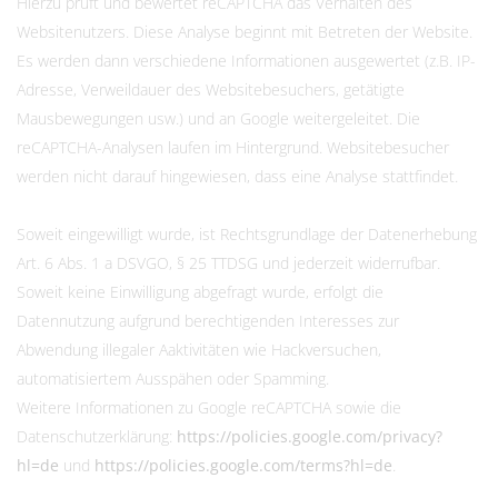
Hierzu prüft und bewertet reCAPTCHA das Verhalten des
Websitenutzers. Diese Analyse beginnt mit Betreten der Website.
Es werden dann verschiedene Informationen ausgewertet (z.B. IP-
Adresse, Verweildauer des Websitebesuchers, getätigte
Mausbewegungen usw.) und an Google weitergeleitet. Die
reCAPTCHA-Analysen laufen im Hintergrund. Websitebesucher
werden nicht darauf hingewiesen, dass eine Analyse stattfindet.
Soweit eingewilligt wurde, ist Rechtsgrundlage der Datenerhebung
Art. 6 Abs. 1 a DSVGO, § 25 TTDSG und jederzeit widerrufbar.
Soweit keine Einwilligung abgefragt wurde, erfolgt die
Datennutzung aufgrund berechtigenden Interesses zur
Abwendung illegaler Aaktivitäten wie Hackversuchen,
automatisiertem Ausspähen oder Spamming.
Weitere Informationen zu Google reCAPTCHA sowie die
Datenschutzerklärung:
https://policies.google.com/privacy?
hl=de
und
https://policies.google.com/terms?hl=de
.