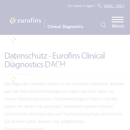
Sie haben Fragen?
06206 – 509-0
Menü
Datenschutz - Eurofins Clinical
Diagnostics DACH
Die folgenden Hinweise geben einen einfachen Überblick darüber,
was mit Ihren personenbezogenen Daten passiert, wenn Sie
unsere Website besuchen. Personenbezogene Daten sind alle
Daten, mit denen Sie persönlich identifiziert werden können.
Ausführliche Informationen zum Thema Datenschutz entnehmen
Sie unserer unter diesem Text aufgeführten
Datenschutzerklärung.