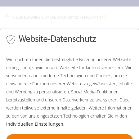
Eurofins Clinical - Impressum
D-
80639
München
Clinical Academy / Fortbildungen
Eurofins Clinical - Datenschutz
Eurofins Clinical - Cookie Policy
089 - 130744-0
©
2026 EUROFINS CLINICAL DIAGNOSTICS
- MADE WITH
089 - 130744-99
Eurofins Clinical - Sitemap
Praenatalmedizin@CTDE.EurofinsEU.com
Drücken
Website-Datenschutz
Eurofins Humangenetik
Sie
Tab,
Viktoriastraße 3b
um
D-
86150
Augsburg
durch
Wir möchten Ihnen die bestmögliche Nutzung unserer Webseite
die
ermöglichen, sowie unsere Webseite fortlaufend verbessern. Wir
0821 - 7898-5042
Optionen
zu
0821-7898-5001
verwenden daher moderne Technologien und Cookies, um die
navigieren.
Humangenetik.Augsburg@CTDE.EurofinsEU.com
einwandfreie Funktion unserer Website zu gewährleisten, Inhalte
ESC
lehnt
und Werbung zu personalisieren, Social Media-Funktionen
Eurofins Humangenetik
alle
bereitzustellen und unseren Datenverkehr zu analysieren. Dabei
Lochhamer Straße 15
Cookies
ab.
D-
82152
Planegg
werden teilweise externe Inhalte geladen. Weitere Informationen
zu den von uns eingesetzten Technologien erhalten Sie in den
089 - 23237356-550
individuellen Einstellungen
.
089 - 23237356-90
Humangenetik@CTDE.EurofinsEU.com