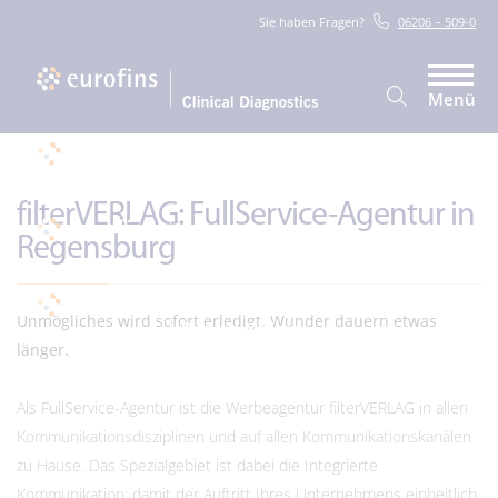
Sie haben Fragen?
06206 – 509-0
Menü
filterVERLAG: FullService-Agentur in
Regensburg
Unmögliches wird sofort erledigt, Wunder dauern etwas
länger.
Als FullService-Agentur ist die Werbeagentur filterVERLAG in allen
Kommunikationsdisziplinen und auf allen Kommunikationskanälen
zu Hause. Das Spezialgebiet ist dabei die Integrierte
Kommunikation: damit der Auftritt Ihres Unternehmens einheitlich