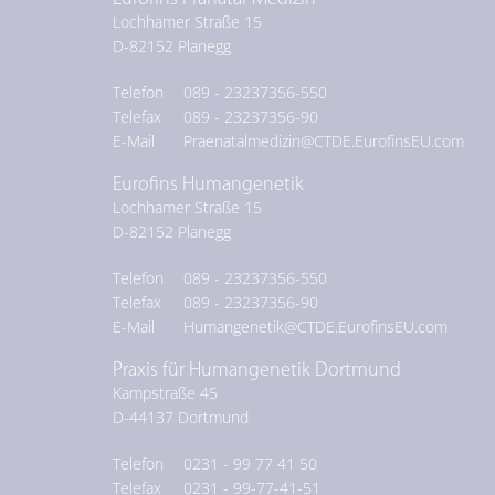
Lochhamer Straße 15
D-
82152
Planegg
Telefon
089 - 23237356-550
Telefax
089 - 23237356-90
E-Mail
Praenatalmedizin@CTDE.EurofinsEU.com
Eurofins Humangenetik
Lochhamer Straße 15
D-
82152
Planegg
Telefon
089 - 23237356-550
Telefax
089 - 23237356-90
E-Mail
Humangenetik@CTDE.EurofinsEU.com
Praxis für Humangenetik Dortmund
Kampstraße 45
D-
44137
Dortmund
Telefon
0231 - 99 77 41 50
Telefax
0231 - 99-77-41-51