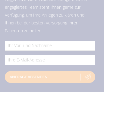
engagiertes Team steht Ihnen gerne zur
Verfügung, um Ihre Anliegen zu klären und
Ihnen bei der besten Versorgung Ihrer
Patienten zu helfen.
*
*
ANFRAGE ABSENDEN