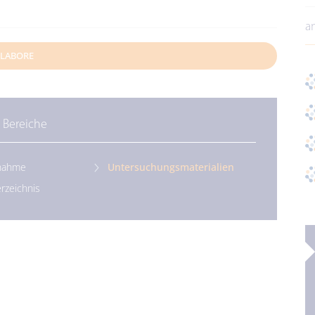
a
LABORE
 Bereiche
nahme
Untersuchungsmaterialien
rzeichnis