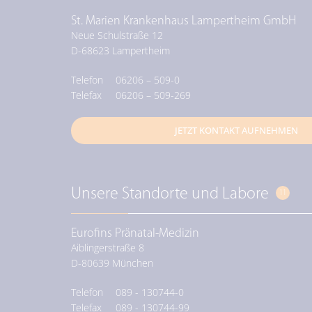
St. Marien Krankenhaus Lampertheim GmbH
Neue Schulstraße 12
D-
68623
Lampertheim
Telefon
06206 – 509-0
Telefax
06206 – 509-269
JETZT KONTAKT AUFNEHMEN
Unsere Standorte und Labore
11
Eurofins Pränatal-Medizin
Aiblingerstraße 8
D-
80639
München
Telefon
089 - 130744-0
Telefax
089 - 130744-99