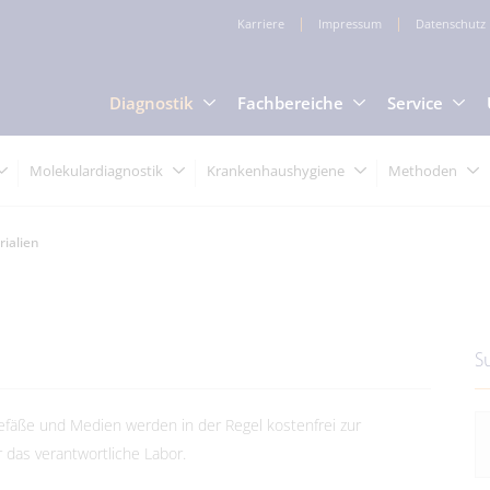
Karriere
Impressum
Datenschutz
Diagnostik
Fachbereiche
Service
Molekulardiagnostik
Krankenhaushygiene
Methoden
ialien
S
fäße und Medien werden in der Regel kostenfrei zur
r das verantwortliche Labor.