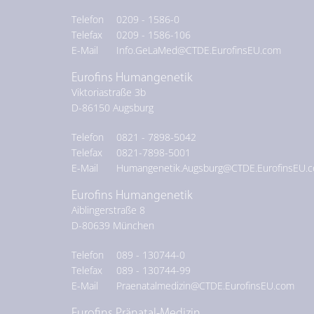
Telefon
0209 - 1586-0
Telefax
0209 - 1586-106
E-Mail
Info.GeLaMed@CTDE.EurofinsEU.com
Eurofins Humangenetik
Viktoriastraße 3b
D-
86150
Augsburg
Telefon
0821 - 7898-5042
Telefax
0821-7898-5001
E-Mail
Humangenetik.Augsburg@CTDE.EurofinsEU.
Eurofins Humangenetik
Aiblingerstraße 8
D-
80639
München
Telefon
089 - 130744-0
Telefax
089 - 130744-99
E-Mail
Praenatalmedizin@CTDE.EurofinsEU.com
Eurofins Pränatal-Medizin