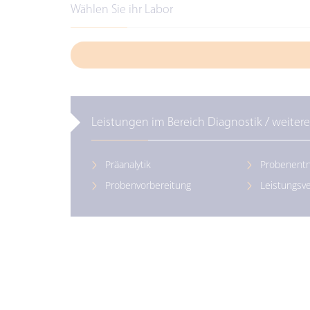
Wählen Sie ihr Labor
Leistungen im Bereich Diagnostik / weitere
Präanalytik
Probenent
Probenvorbereitung
Leistungsve