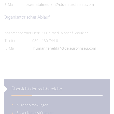
E-Mail
praenatalmedizin@ctde.eurofinseu.com
Organisatorischer Ablauf
Ansprechpartner
Herr PD Dr. med. Moneef Shoukier
Telefon
089 - 130 744 0
E-Mail
humangenetik@ctde.eurofinseu.com
Übersicht der Fachbereiche
Augenerkrankungen
Entwicklungsstörungen