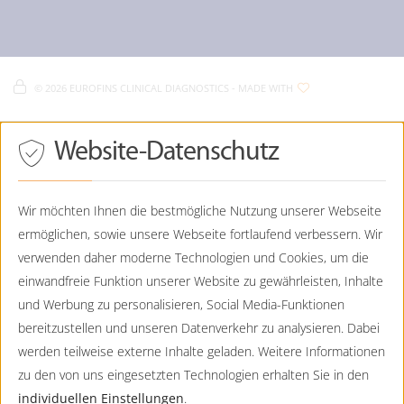
Diagnostik / Onkogenetik
Eurofins Humangenetik
Viktoriastraße 3b
Fachbereiche
Eurofins Humangenetik - Impressum
D-
86150
Augsburg
Eurofins Humangenetik - Datenschutz
Eurofins Humangenetik - Cookie Policy
0821 - 7898-5042
©
2026 EUROFINS CLINICAL DIAGNOSTICS
- MADE WITH
0821-7898-5001
Eurofins Humangenetik - Sitemap
Humangenetik.Augsburg@CTDE.EurofinsEU.com
Drücken
Website-Datenschutz
Eurofins Humangenetik
Sie
Tab,
Friends Tower I / Friedenheimer Brücke 19
um
D-
80639
München
durch
Wir möchten Ihnen die bestmögliche Nutzung unserer Webseite
die
ermöglichen, sowie unsere Webseite fortlaufend verbessern. Wir
089 - 130744-0
Optionen
zu
089 - 130744-99
verwenden daher moderne Technologien und Cookies, um die
navigieren.
Humangenetik@CTDE.EurofinsEU.com
einwandfreie Funktion unserer Website zu gewährleisten, Inhalte
ESC
lehnt
und Werbung zu personalisieren, Social Media-Funktionen
Eurofins Humangenetik
alle
bereitzustellen und unseren Datenverkehr zu analysieren. Dabei
Lochhamer Straße 15
Cookies
ab.
D-
82152
Planegg
werden teilweise externe Inhalte geladen. Weitere Informationen
zu den von uns eingesetzten Technologien erhalten Sie in den
089 - 23237356-550
individuellen Einstellungen
.