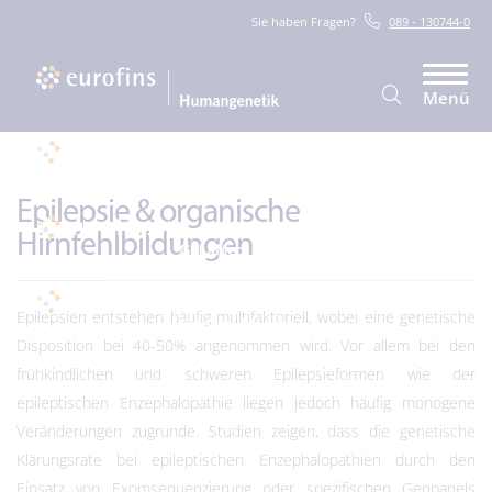
Sie haben Fragen?
089 - 130744-0
Menü
Epilepsie & organische
Hirnfehlbildungen
Epilepsien entstehen häufig multifaktoriell, wobei eine genetische
Disposition bei 40-50% angenommen wird. Vor allem bei den
frühkindlichen und schweren Epilepsieformen wie der
epileptischen Enzephalopathie liegen jedoch häufig monogene
Veränderungen zugrunde. Studien zeigen, dass die genetische
Klärungsrate bei epileptischen Enzephalopathien durch den
Einsatz von Exomsequenzierung oder spezifischen Genpanels