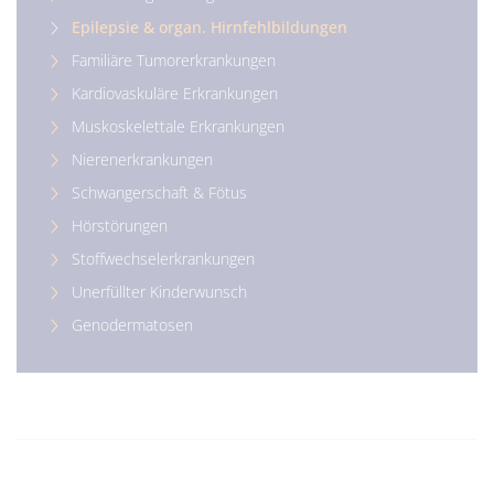
Epilepsie & organ. Hirnfehlbildungen
Familiäre Tumorerkrankungen
Kardiovaskuläre Erkrankungen
Muskoskelettale Erkrankungen
Nierenerkrankungen
Schwangerschaft & Fötus
Hörstörungen
Stoffwechselerkrankungen
Unerfüllter Kinderwunsch
Genodermatosen