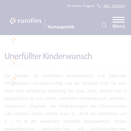
Sie haben Fragen?
089 - 130744-0
Menü
Unerfüllter Kinderwunsch
Die Gründe für unerfüllten Kinderwunsch und habituelle
Fehlgeburten sind vielschichtig und die Situation stellt für viele
Paare eine erhebliche Belastung dar. Etwa jedes zehnte Paar in
Deutschland ist von einem unerfüllten Kinderwunsch betroffen.
Genetische Ursachen, wie Veränderungen der Chromosomen
oder einzelner Gene, sind für etwa 10 – 20 % der männlichen und
5 – 10 % der weiblichen Infertilität verantwortlich. Neben
gynäkologischen, andrologischen und endokrinologischen