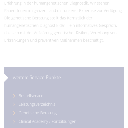
Erfahrung in der humangenetischen Diagnostik. Wir stehen
PatientInnen im ganzen Land mit unserer Expertise zur Verfügung.
Die genetische Beratung stellt das Kernstück der
humangenetischen Diagnostik dar – ein informatives Gespräch,
das sich mit der Aufklärung genetischer Risiken, Vererbung von
Erkrankungen und präventiven Maßnahmen beschäftigt.
weitere Service-Punkte
Bestellservice
Leistungsverzeichnis
Genetische Beratung
Clinical Academy / Fortbildungen