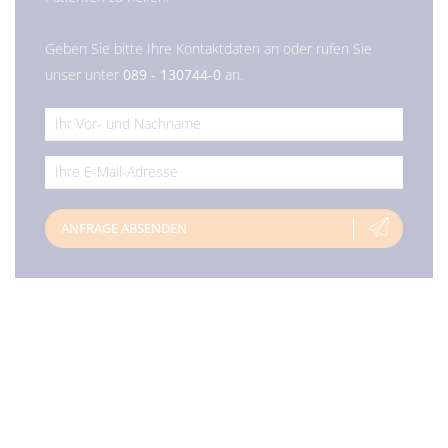
Geben Sie bitte Ihre Kontaktdaten an oder rufen Sie
unser unter
089 - 130744-0
an.
*
*
ANFRAGE ABSENDEN