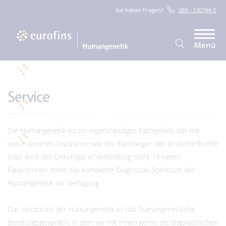
Sie haben Fragen?
089 - 130744-0
Menü
Service
Die Humangenetik ist ein eigenständiges Fachgebiet, das mit
vielen anderen Disziplinen wie der Kardiologie, der Kinderheilkunde
oder auch der Onkologie in Verbindung steht. Unseren
PatientInnen steht das komplette Diagnostik-Spektrum der
Humangenetik zur Verfügung.
Das Herzstück der Humangenetik ist das humangenetische
Beratungsgespräch, in dem wir mit Ihnen gerne die diagnostischen