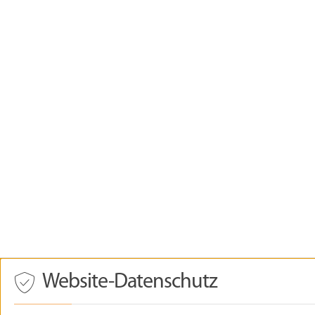
Drücken
Website-Datenschutz
Sie
Tab,
um