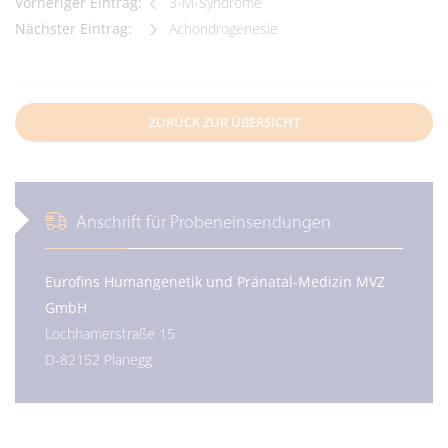
Vorheriger Eintrag:
3-M-Syndrome
Nächster Eintrag:
Achondrogenesie
ZURÜCK ZUR ÜBERSICHT
Anschrift für Probeneinsendungen
Eurofins Humangenetik und Pränatal-Medizin MVZ
GmbH
Lochhamerstraße 15
D-82152 Planegg