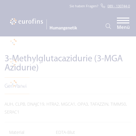
Sie haben Fragen?
089 - 130744-0
Menü
3-Methylglutacazidurie (3-MGA
Azidurie)
Gen Panel
AUH, CLPB, DNAJC19, HTRA2, MGCA1, OPA3, TAFAZZIN, TIMM50,
SERAC1
Material
EDTA-Blut