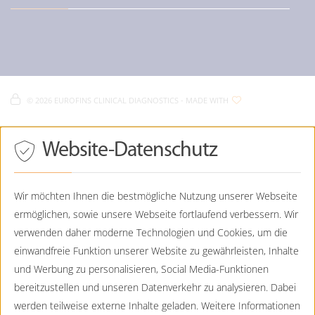
Diagnostik / Perinatale Diagnostik
Karriere und Jobs bei Eurofins
Diagnostik / Prävention
Diagnostik / Onkogenetik
Eurofins Humangenetik
Lochhamer Straße 15
Fachbereiche
Eurofins Humangenetik - Impressum
D-
82152
Planegg
Eurofins Humangenetik - Datenschutz
Eurofins Humangenetik - Cookie Policy
089 - 23237356-550
©
2026 EUROFINS CLINICAL DIAGNOSTICS
- MADE WITH
089 - 23237356-90
Eurofins Humangenetik - Sitemap
Humangenetik@CTDE.EurofinsEU.com
Drücken
Website-Datenschutz
Eurofins Humangenetik
Sie
Tab,
Friends Tower I / Friedenheimer Brücke 19
um
D-
80639
München
durch
Wir möchten Ihnen die bestmögliche Nutzung unserer Webseite
die
ermöglichen, sowie unsere Webseite fortlaufend verbessern. Wir
089 - 130744-0
Optionen
zu
089 - 130744-99
verwenden daher moderne Technologien und Cookies, um die
navigieren.
Humangenetik@CTDE.EurofinsEU.com
einwandfreie Funktion unserer Website zu gewährleisten, Inhalte
ESC
lehnt
und Werbung zu personalisieren, Social Media-Funktionen
Eurofins Humangenetik
alle
bereitzustellen und unseren Datenverkehr zu analysieren. Dabei
Viktoriastraße 3b
Cookies
ab.
D-
86150
Augsburg
werden teilweise externe Inhalte geladen. Weitere Informationen