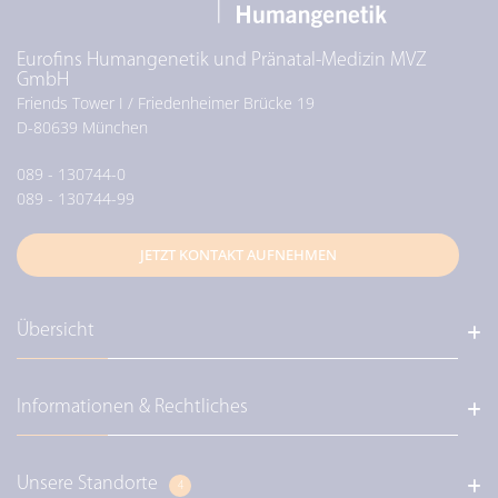
Eurofins Humangenetik und Pränatal-Medizin MVZ
GmbH
Friends Tower I / Friedenheimer Brücke 19
D-
80639
München
089 - 130744-0
089 - 130744-99
JETZT KONTAKT AUFNEHMEN
Übersicht
Informationen & Rechtliches
Über uns / Unser Leitbild
Diagnostik / Genetische Diagnostik
Diagnostik / Pränataldiagnostik
Unsere Standorte
Eurofins Deutschland
4