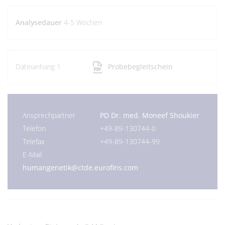
Analysedauer
4-5 Wochen
Dateianhang 1
Probebegleitschein
Ansprechpartner
PD Dr. med. Moneef Shoukier
Telefon
+49-89-130744-0
Telefax
+49-89-130744-99
E-Mail
humangenetik@ctde.eurofins.com