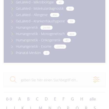
GeLaMed - Mikrobiologie
40
GeLaMed - Molekulardiagnostik
90
GeLaMed - Allergene
466
GeLaMed - Krankenhaushygiene
19
Humangenetik
24186
Humangenetik - Monogenetisch
424
Humangenetik - Onkogenetik
43
Humangenetik - Exome
23719
Pränatal-Medizin
0
0-9
A
B
C
D
E
F
G
H
alle
I
J
K
L
M
N
O
P
Q
R
S