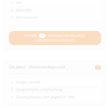
Zinn
Ziprasidon
Zitronensäure
WEITERE
EINTRÄGE FÜR GELAMED -
7
LABORMEDIZIN ANZEIGEN
GeLaMed - Molekulardiagnostik
3
Zöliakie Genetik
Zytogenetische Untersuchung
Zytomegalievirus DNA (abgekürzt CMV)