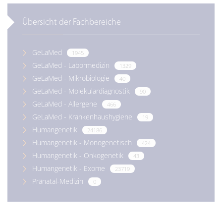
Übersicht der Fachbereiche
GeLaMed
1945
GeLaMed - Labormedizin
1329
GeLaMed - Mikrobiologie
40
GeLaMed - Molekulardiagnostik
90
GeLaMed - Allergene
466
GeLaMed - Krankenhaushygiene
19
Humangenetik
24186
Humangenetik - Monogenetisch
424
Humangenetik - Onkogenetik
43
Humangenetik - Exome
23719
Pränatal-Medizin
0