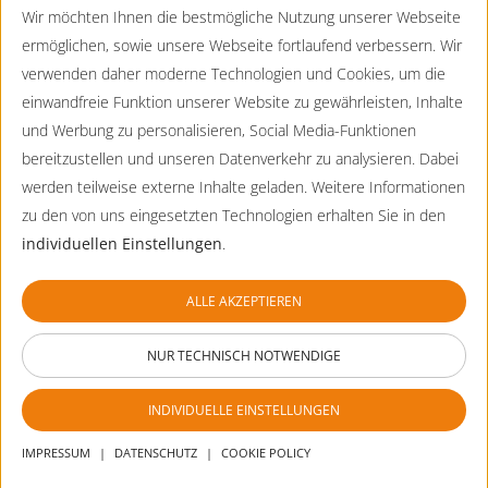
D-
80639
München
durch
Wir möchten Ihnen die bestmögliche Nutzung unserer Webseite
die
ermöglichen, sowie unsere Webseite fortlaufend verbessern. Wir
089 - 130744-0
Optionen
zu
verwenden daher moderne Technologien und Cookies, um die
089 - 130744-99
navigieren.
Praenatalmedizin@CTDE.EurofinsEU.com
einwandfreie Funktion unserer Website zu gewährleisten, Inhalte
ESC
lehnt
und Werbung zu personalisieren, Social Media-Funktionen
Eurofins Humangenetik
alle
bereitzustellen und unseren Datenverkehr zu analysieren. Dabei
Cookies
Lochhamer Straße 15
ab.
werden teilweise externe Inhalte geladen. Weitere Informationen
D-
82152
Planegg
zu den von uns eingesetzten Technologien erhalten Sie in den
089 - 23237356-550
individuellen Einstellungen
.
089 - 23237356-90
Humangenetik@CTDE.EurofinsEU.com
ALLE AKZEPTIEREN
Praxis für Humangenetik Dortmund
Kampstraße 45
NUR TECHNISCH NOTWENDIGE
D-
44137
Dortmund
INDIVIDUELLE EINSTELLUNGEN
0231 - 99 77 41 50
0231 - 99-77-41-51
IMPRESSUM
|
DATENSCHUTZ
|
COOKIE POLICY
Humangenetik.Dortmund@CTDE.EurofinsEU.com