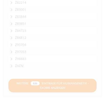
Z82214
Z83001
Z83844
Z83851
Z84723
Z84812
Z95704
Z97053
Z98883
ZACN
WEITERE
EINTRÄGE FÜR HUMANGENETIK -
836
EXOME ANZEIGEN