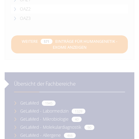
OAZ2
OAZ3
WEITERE
EINTRÄGE FÜR HUMANGENETIK -
571
EXOME ANZEIGEN
Übersicht der Fachbereiche
GeLaMed
1945
GeLaMed - Labormedizin
1329
GeLaMed - Mikrobiologie
40
GeLaMed - Molekulardiagnostik
90
GeLaMed - Allergene
466