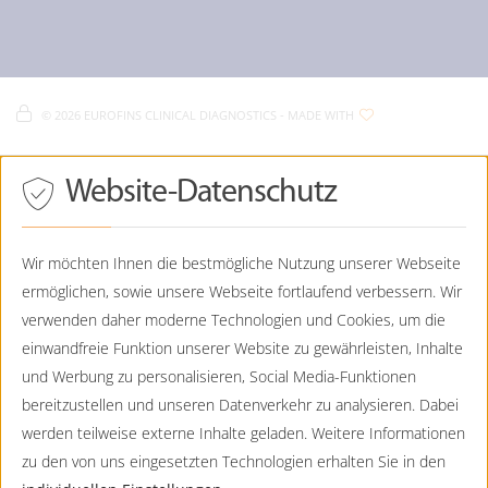
Eurofins Clinical - Unser Team
Eurofins Pränatal-Medizin
Aiblingerstraße 8
Eurofins Clinical - Unser Service
Eurofins Clinical - Impressum
D-
80639
München
Clinical Academy / Fortbildungen
Eurofins Clinical - Datenschutz
Eurofins Clinical - Cookie Policy
089 - 130744-0
©
2026 EUROFINS CLINICAL DIAGNOSTICS
- MADE WITH
089 - 130744-99
Eurofins Clinical - Sitemap
Praenatalmedizin@CTDE.EurofinsEU.com
Drücken
Website-Datenschutz
Eurofins Humangenetik
Sie
Tab,
Friends Tower I / Friedenheimer Brücke 19
um
D-
80639
München
durch
Wir möchten Ihnen die bestmögliche Nutzung unserer Webseite
die
ermöglichen, sowie unsere Webseite fortlaufend verbessern. Wir
089 - 130744-0
Optionen
zu
verwenden daher moderne Technologien und Cookies, um die
089 - 130744-99
navigieren.
Humangenetik@CTDE.EurofinsEU.com
einwandfreie Funktion unserer Website zu gewährleisten, Inhalte
ESC
lehnt
und Werbung zu personalisieren, Social Media-Funktionen
Eurofins Pränatal-Medizin
alle
bereitzustellen und unseren Datenverkehr zu analysieren. Dabei
Cookies
Lochhamer Straße 15
ab.
werden teilweise externe Inhalte geladen. Weitere Informationen
D-
82152
Planegg
zu den von uns eingesetzten Technologien erhalten Sie in den
089 - 23237356-550