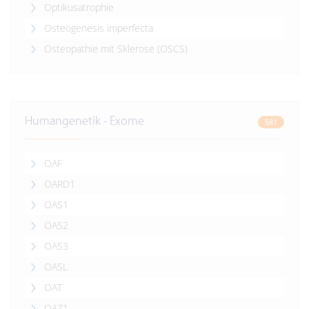
Optikusatrophie
Osteogenesis imperfecta
Osteopathie mit Sklerose (OSCS)
Humangenetik - Exome
581
OAF
OARD1
OAS1
OAS2
OAS3
OASL
OAT
OAZ1