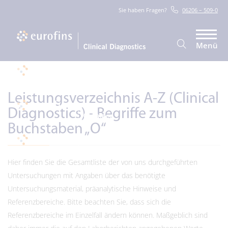
Sie haben Fragen?
06206 – 509-0
Menü
Leistungsverzeichnis A-Z (Clinical
Diagnostics) - Begriffe zum
Buchstaben
„O“
Hier finden Sie die Gesamtliste der von uns durchgeführten
Untersuchungen mit Angaben über das benötigte
Untersuchungsmaterial, präanalytische Hinweise und
Referenzbereiche. Bitte beachten Sie, dass sich die
Referenzbereiche im Einzelfall ändern können. Maßgeblich sind