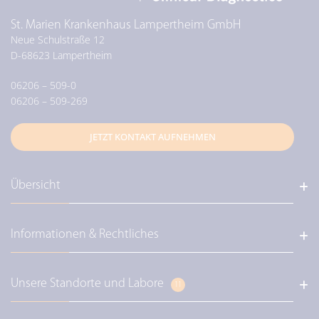
St. Marien Krankenhaus Lampertheim GmbH
Neue Schulstraße 12
D-
68623
Lampertheim
06206 – 509-0
06206 – 509-269
JETZT KONTAKT AUFNEHMEN
Übersicht
Informationen & Rechtliches
Alle Labore und Standorte
Leistungsverzeichnis A-Z
Über uns / Unser Leitbild
Unsere Standorte und Labore
Eurofins Deutschland
11
Eurofins Clinical - Diagnostik
Karriere und Jobs bei Eurofins
Eurofins Clinical - Fachbereiche