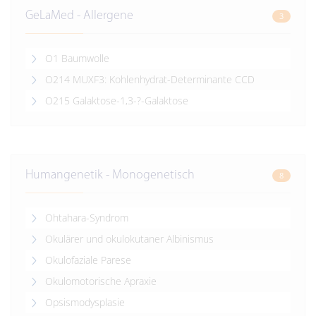
GeLaMed - Allergene
3
O1 Baumwolle
O214 MUXF3: Kohlenhydrat-Determinante CCD
O215 Galaktose-1,3-?-Galaktose
Humangenetik - Monogenetisch
8
Ohtahara-Syndrom
Okulärer und okulokutaner Albinismus
Okulofaziale Parese
Okulomotorische Apraxie
Opsismodysplasie