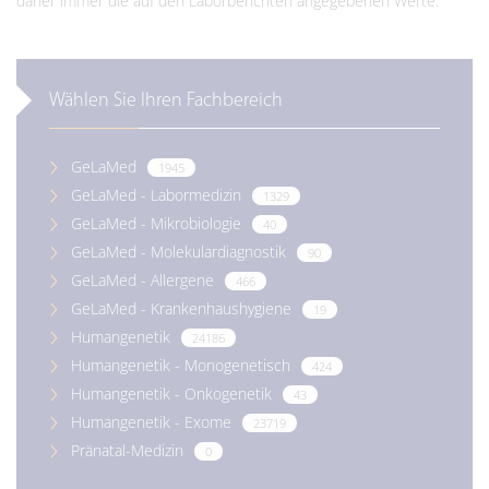
daher immer die auf den Laborberichten angegebenen Werte.
Wählen Sie Ihren Fachbereich
GeLaMed
1945
GeLaMed - Labormedizin
1329
GeLaMed - Mikrobiologie
40
GeLaMed - Molekulardiagnostik
90
GeLaMed - Allergene
466
GeLaMed - Krankenhaushygiene
19
Humangenetik
24186
Humangenetik - Monogenetisch
424
Humangenetik - Onkogenetik
43
Humangenetik - Exome
23719
Pränatal-Medizin
0