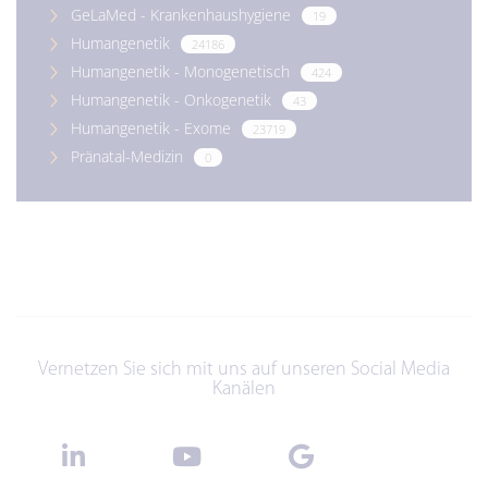
GeLaMed - Krankenhaushygiene
19
Humangenetik
24186
Humangenetik - Monogenetisch
424
Humangenetik - Onkogenetik
43
Humangenetik - Exome
23719
Pränatal-Medizin
0
Vernetzen Sie sich mit uns auf unseren Social Media
Kanälen