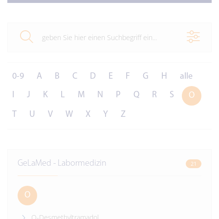
0-9
A
B
C
D
E
F
G
H
alle
I
J
K
L
M
N
P
Q
R
S
O
T
U
V
W
X
Y
Z
GeLaMed - Labormedizin
21
O
O-Desmethyltramadol