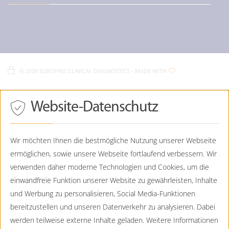
Karriere und Jobs bei Eurofins
Diagnostik / Prävention
Diagnostik / Onkogenetik
Eurofins Humangenetik
Lochhamer Straße 15
Fachbereiche
Eurofins Humangenetik - Impressum
D-
82152
Planegg
Eurofins Humangenetik - Datenschutz
Eurofins Humangenetik - Cookie Policy
089 - 23237356-550
©
2026 EUROFINS CLINICAL DIAGNOSTICS
- MADE WITH
089 - 23237356-90
Eurofins Humangenetik - Sitemap
Humangenetik@CTDE.EurofinsEU.com
Drücken
Website-Datenschutz
Eurofins Humangenetik
Sie
Tab,
Aiblingerstraße 8
um
D-
80639
München
durch
Wir möchten Ihnen die bestmögliche Nutzung unserer Webseite
die
ermöglichen, sowie unsere Webseite fortlaufend verbessern. Wir
089 - 130744-0
Optionen
zu
089 - 130744-99
verwenden daher moderne Technologien und Cookies, um die
navigieren.
Praenatalmedizin@CTDE.EurofinsEU.com
einwandfreie Funktion unserer Website zu gewährleisten, Inhalte
ESC
lehnt
und Werbung zu personalisieren, Social Media-Funktionen
Eurofins Humangenetik
alle
bereitzustellen und unseren Datenverkehr zu analysieren. Dabei
Viktoriastraße 3b
Cookies
ab.
D-
86150
Augsburg
werden teilweise externe Inhalte geladen. Weitere Informationen