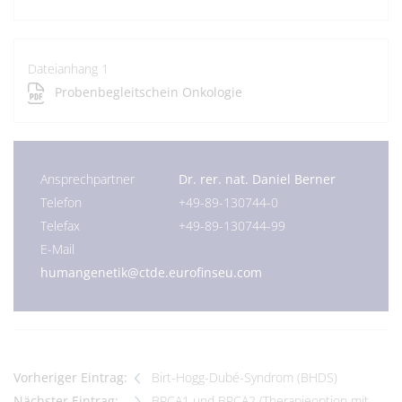
Dateianhang 1
Probenbegleitschein Onkologie
Ansprechpartner
Dr. rer. nat. Daniel Berner
Telefon
+49-89-130744-0
Telefax
+49-89-130744-99
E-Mail
humangenetik@ctde.eurofinseu.com
Vorheriger Eintrag:
Birt-Hogg-Dubé-Syndrom (BHDS)
Nächster Eintrag:
BRCA1 und BRCA2 (Therapieoption mit