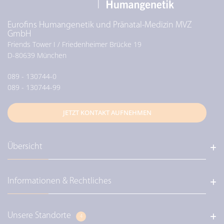
Eurofins Humangenetik und Pränatal-Medizin MVZ
GmbH
Friends Tower I / Friedenheimer Brücke 19
D-
80639
München
089 - 130744-0
089 - 130744-99
JETZT KONTAKT AUFNEHMEN
Übersicht
Informationen & Rechtliches
Über uns / Unser Leitbild
Diagnostik / Genetische Diagnostik
Diagnostik / Pränataldiagnostik
Unsere Standorte
Eurofins Deutschland
4
Diagnostik / Perinatale Diagnostik