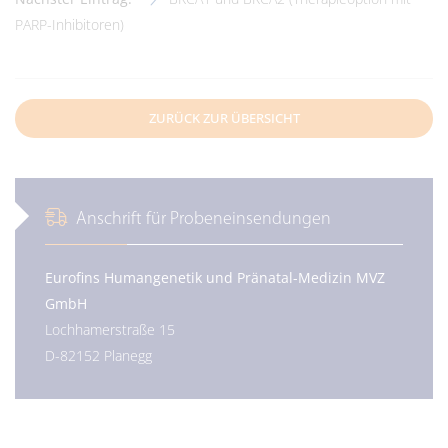
PARP-Inhibitoren)
ZURÜCK ZUR ÜBERSICHT
Anschrift für Probeneinsendungen
Eurofins Humangenetik und Pränatal-Medizin MVZ
GmbH
Lochhamerstraße 15
D-82152 Planegg