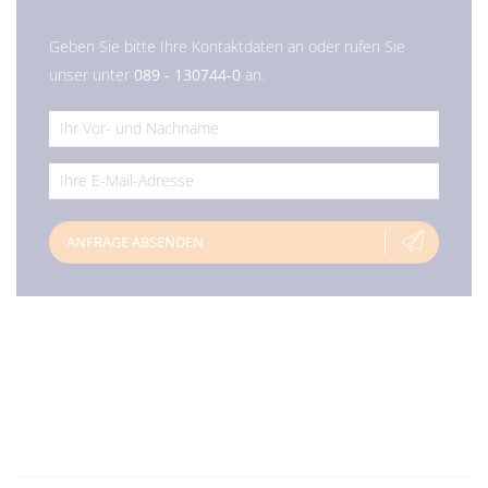
Geben Sie bitte Ihre Kontaktdaten an oder rufen Sie
unser unter
089 - 130744-0
an.
*
*
ANFRAGE ABSENDEN