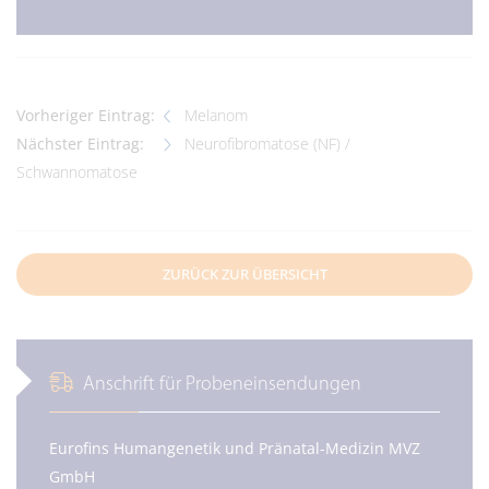
Vorheriger Eintrag:
Melanom
Nächster Eintrag:
Neurofibromatose (NF) /
Schwannomatose
ZURÜCK ZUR ÜBERSICHT
Anschrift für Probeneinsendungen
Eurofins Humangenetik und Pränatal-Medizin MVZ
GmbH