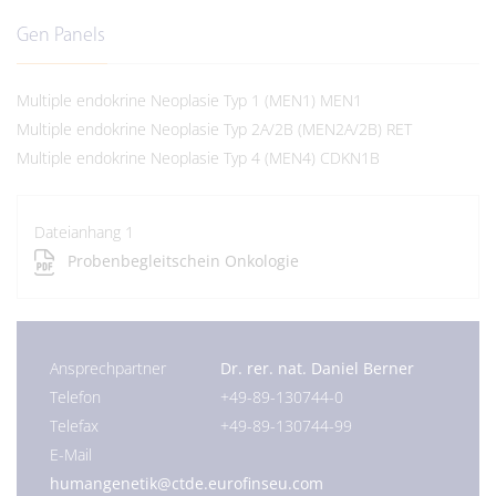
Gen Panels
Multiple endokrine Neoplasie Typ 1 (MEN1)
MEN1
Multiple endokrine Neoplasie Typ 2A/2B (MEN2A/2B)
RET
Multiple endokrine Neoplasie Typ 4 (MEN4)
CDKN1B
Dateianhang 1
Probenbegleitschein Onkologie
Ansprechpartner
Dr. rer. nat. Daniel Berner
Telefon
+49-89-130744-0
Telefax
+49-89-130744-99
E-Mail
humangenetik@ctde.eurofinseu.com